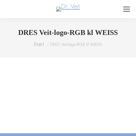
DRES Veit-logo-RGB kl WEISS
Sie befinden sich hier:
Start
DRES Veit-logo-RGB kl WEISS