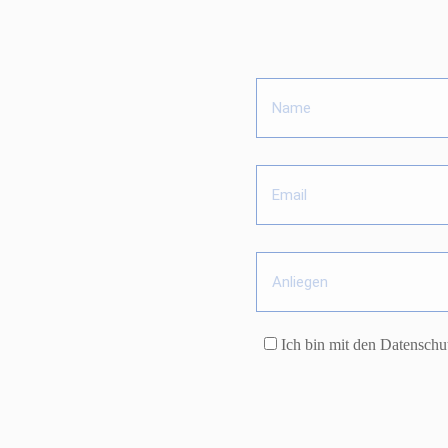
Ich bin mit den Datensch
Dr. Stefan Veit
Zahnnarzt
Mühlbaurstr. 38 b
81677 München Bogenhausen