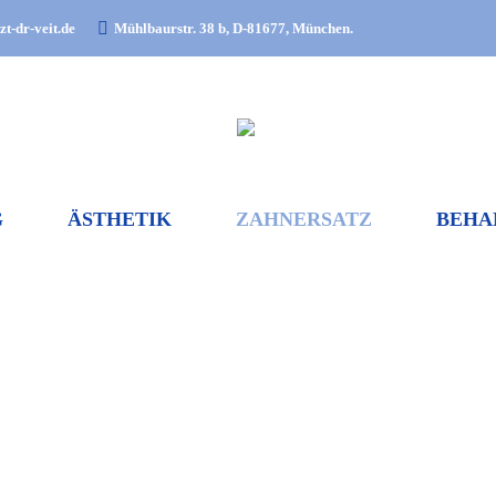
t-dr-veit.de
Mühlbaurstr. 38 b, D-81677, München.
G
ÄSTHETIK
ZAHNERSATZ
BEHA