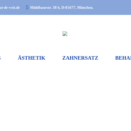
t-dr-veit.de
Mühlbaurstr. 38 b, D-81677, München.
G
ÄSTHETIK
ZAHNERSATZ
BEHA