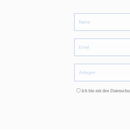
Ich bin mit den Datensch
Dr. Stefan Veit
Zahnnarzt
Mühlbaurstr. 38 b
81677 München Bogenhausen