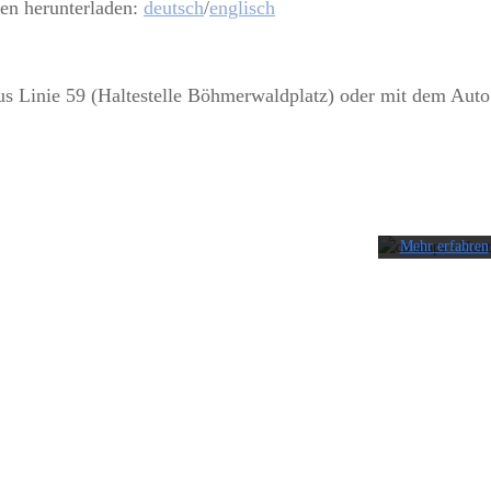
en herunterladen:
deutsch
/
englisch
s Linie 59 (Haltestelle Böhmerwaldplatz) oder mit dem Auto e
Mit dem Lade
der Karte
akzeptieren Si
die
Datenschutzerk
von Google.
Mehr erfahren
Karte
laden
Google Maps
immer entsperren