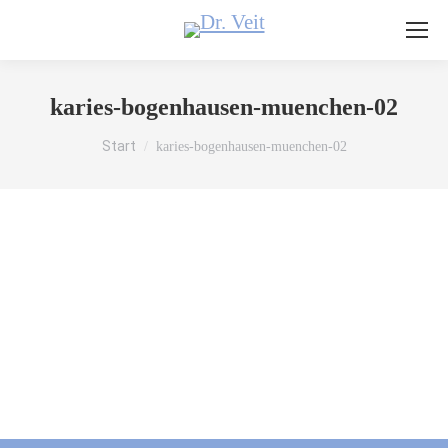
karies-bogenhausen-muenchen-02
Sie befinden sich hier:
Start
karies-bogenhausen-muenchen-02