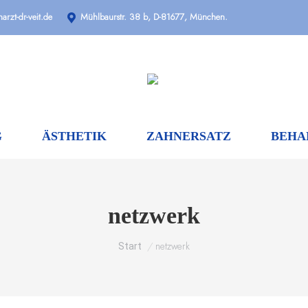
arzt-dr-veit.de
Mühlbaurstr. 38 b, D-81677, München.
G
ÄSTHETIK
ZAHNERSATZ
BEHA
netzwerk
Sie befinden sich hier:
Start
netzwerk