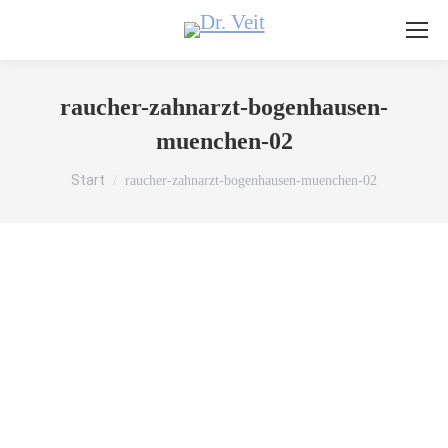
raucher-zahnarzt-bogenhausen-
muenchen-02
Sie befinden sich hier:
Start
raucher-zahnarzt-bogenhausen-muenchen-02