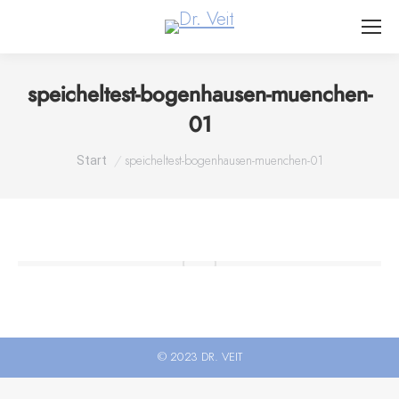
speicheltest-bogenhausen-muenchen-
01
Sie befinden sich hier:
Start
speicheltest-bogenhausen-muenchen-01
© 2023 DR. VEIT