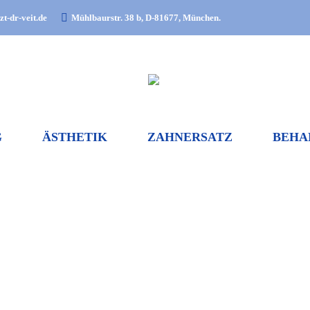
t-dr-veit.de
Mühlbaurstr. 38 b, D-81677, München.
G
ÄSTHETIK
ZAHNERSATZ
BEHA