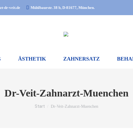
t-dr-veit.de
Mühlbaurstr. 38 b, D-81677, München.
G
ÄSTHETIK
ZAHNERSATZ
BEHA
Dr-Veit-Zahnarzt-Muenchen
Sie befinden sich hier:
Start
Dr-Veit-Zahnarzt-Muenchen