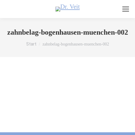
zahnbelag-bogenhausen-muenchen-002
Sie befinden sich hier:
Start
zahnbelag-bogenhausen-muenchen-002