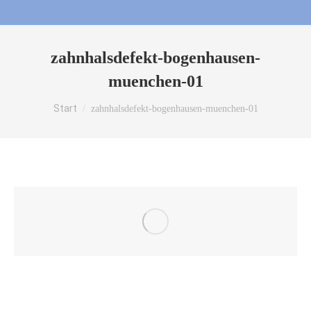
zahnhalsdefekt-bogenhausen-
muenchen-01
Sie befinden sich hier:
Start
zahnhalsdefekt-bogenhausen-muenchen-01