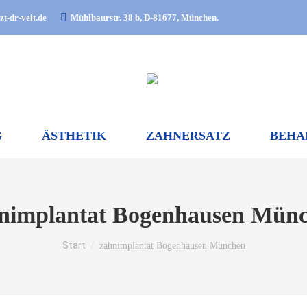
t-dr-veit.de
Mühlbaurstr. 38 b, D-81677, München.
G
ÄSTHETIK
ZAHNERSATZ
BEHA
nimplantat Bogenhausen Mün
Sie befinden sich hier:
Start
zahnimplantat Bogenhausen München